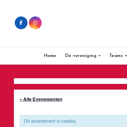
Ga
naar
de
inhoud
Home
De vereniging
Teams
« Alle Evenementen
Dit evenement is voorbij.