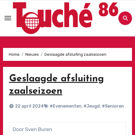
Ga
naar
de
inhoud
Home
Nieuws
Geslaagde afsluiting zaalseizoen
Geslaagde afsluiting
zaalseizoen
22 april 2024
#Evenementen
,
#Jeugd
,
#Senioren
Door Sven Buren