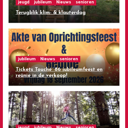
jeugd
jubileum
Nieuws
senioren
Terugblik klim- & klauterdag
jubileum
Nieuws
senioren
Tickets Touché ’86 jubileumfeest en
reünie in de verkoop!
jeugd
jubileum
Nieuws
senioren