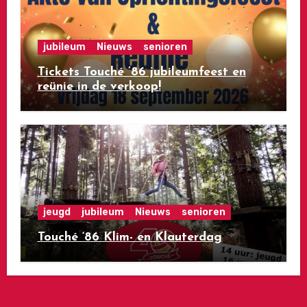
jubileum
Nieuws
senioren
Tickets Touché ’86 jubileumfeest en
reünie in de verkoop!
jeugd
jubileum
Nieuws
senioren
Touché ‘86 Klim- en Klauterdag